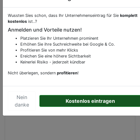
Wussten Sies schon, dass Ihr Unternehmenseintrag für Sie
komplett
Beschreibung & Services von
Supermarkt
kostenlos
ist..?
Anmelden und Vorteile nutzen!
Sie möchten eine Beschreibung, Dienstleistung
Platzieren Sie Ihr Unternehmen prominent
oder andere relevante Informationen hinzufügen?
Erhöhen Sie ihre Suchreichweite bei Google & Co.
Klicken Sie bitte
hier
um uns zu kontaktieren.
Profitieren Sie von mehr Klicks
Gerne erweitern wir Ihren Firmeneintrag um
Ereichen Sie eine höhere Sichtbarkeit
Keinerlei Risiko - jederzeit kündbar
Sonderangebote odere besondere Services, die
Ihr Unternehmen anbietet und womit Sie sich von
Nicht überlegen, sondern
profitieren
!
Ihren Wettbewerbern abheben.
Nein
Kostenlos eintragen
danke
Kartenansicht
Petuniatuin 12
in
Zoetermeer