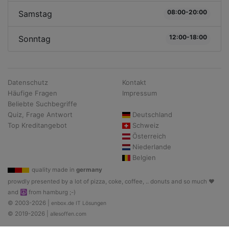
08:00-20:00
Samstag
12:00-18:00
Sonntag
Datenschutz
Kontakt
Häufige Fragen
Impressum
Beliebte Suchbegriffe
Quiz, Frage Antwort
Deutschland
Top Kreditangebot
Schweiz
Österreich
Niederlande
Belgien
quality made in
germany
prowdly presented by a lot of pizza, coke, coffee, .. donuts and so much ♥
and ☮ from hamburg ;-)
© 2003-2026 |
enbox.de IT Lösungen
© 2019-2026 |
allesoffen.com