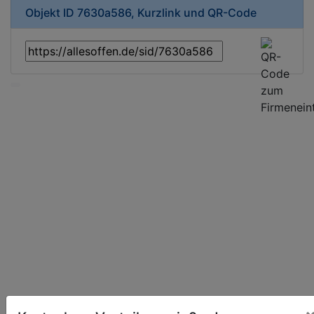
Objekt ID 7630a586, Kurzlink und QR-Code