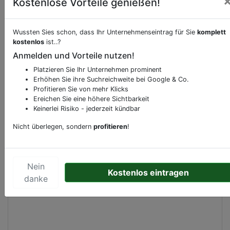
Kostenlose Vorteile genießen!
Beschreibung & Services von
Supermarkt
Wussten Sies schon, dass Ihr Unternehmenseintrag für Sie
komplett
kostenlos
ist..?
Anmelden und Vorteile nutzen!
Sie möchten eine Beschreibung, Dienstleistung
oder andere relevante Informationen hinzufügen?
Platzieren Sie Ihr Unternehmen prominent
Klicken Sie bitte
hier
um uns zu kontaktieren.
Erhöhen Sie ihre Suchreichweite bei Google & Co.
Profitieren Sie von mehr Klicks
Gerne erweitern wir Ihren Firmeneintrag um
Ereichen Sie eine höhere Sichtbarkeit
Sonderangebote odere besondere Services, die
Keinerlei Risiko - jederzeit kündbar
Ihr Unternehmen anbietet und womit Sie sich von
Nicht überlegen, sondern
profitieren
!
Ihren Wettbewerbern abheben.
Nein
Kostenlos eintragen
Kartenansicht
danke
Dorpsplein 6
in
Westervoort