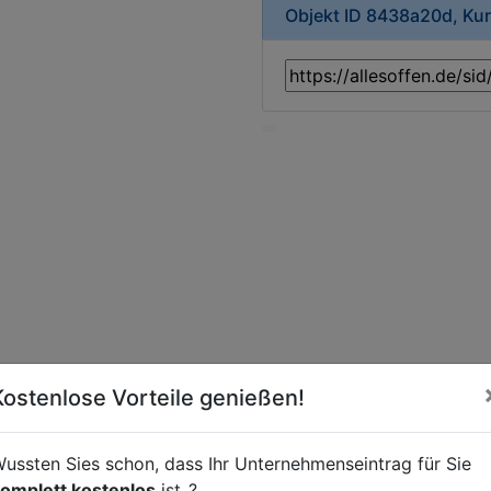
Objekt ID 8438a20d, Ku
Kostenlose Vorteile genießen!
ussten Sies schon, dass Ihr Unternehmenseintrag für Sie
t
omplett kostenlos
ist..?