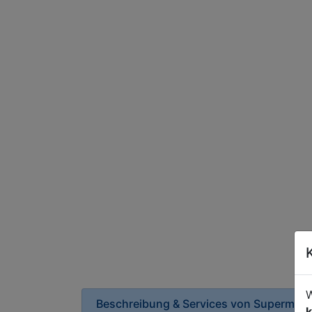
W
Beschreibung & Services von
Supermark
k