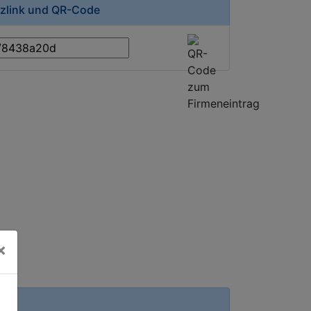
rzlink und QR-Code
×