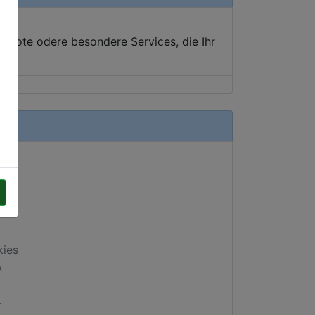
ebote odere besondere Services, die Ihr
kies
A
.