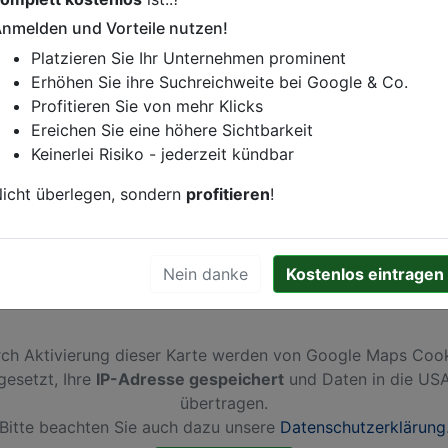
nmelden und Vorteile nutzen!
istung oder andere relevante Informationen hinzufügen?
Platzieren Sie Ihr Unternehmen prominent
ren. Gerne erweitern wir Ihren Firmeneintrag um Sonderang
Erhöhen Sie ihre Suchreichweite bei Google & Co.
h von Ihren Wettbewerbern abheben.
Profitieren Sie von mehr Klicks
Ereichen Sie eine höhere Sichtbarkeit
Keinerlei Risiko - jederzeit kündbar
kendam
icht überlegen, sondern
profitieren
!
Nein danke
Kostenlos eintragen
ch Aktivierung dieser Karte werden von Google Maps Coo
gesetzt, Ihre
IP-Adresse gespeichert
und Daten in die US
übertragen.
Bitte beachten Sie auch dazu unsere
Datenschutzerklärung