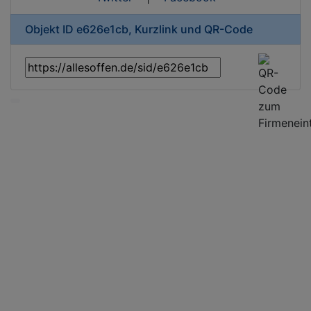
Objekt ID e626e1cb, Kurzlink und QR-Code