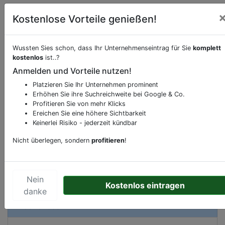
Kostenlose Vorteile genießen!
Beschreibung & Services von
Schnell-
Wussten Sies schon, dass Ihr Unternehmenseintrag für Sie
komplett
Restaurant-Imbiss
kostenlos
ist..?
Anmelden und Vorteile nutzen!
Sie möchten eine Beschreibung, Dienstleistung
Platzieren Sie Ihr Unternehmen prominent
oder andere relevante Informationen hinzufügen?
Erhöhen Sie ihre Suchreichweite bei Google & Co.
Klicken Sie bitte
hier
um uns zu kontaktieren.
Profitieren Sie von mehr Klicks
Gerne erweitern wir Ihren Firmeneintrag um
Ereichen Sie eine höhere Sichtbarkeit
Sonderangebote odere besondere Services, die
Keinerlei Risiko - jederzeit kündbar
Ihr Unternehmen anbietet und womit Sie sich von
Nicht überlegen, sondern
profitieren
!
Ihren Wettbewerbern abheben.
Nein
Kostenlos eintragen
danke
Kartenansicht
Rondweg-West 244A
in
Veenendaal