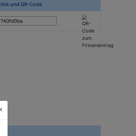
zlink und QR-Code
×