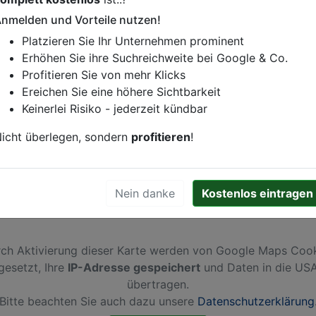
nmelden und Vorteile nutzen!
istung oder andere relevante Informationen hinzufügen?
Platzieren Sie Ihr Unternehmen prominent
ren. Gerne erweitern wir Ihren Firmeneintrag um Sonderang
Erhöhen Sie ihre Suchreichweite bei Google & Co.
h von Ihren Wettbewerbern abheben.
Profitieren Sie von mehr Klicks
Ereichen Sie eine höhere Sichtbarkeit
Keinerlei Risiko - jederzeit kündbar
rg
icht überlegen, sondern
profitieren
!
Nein danke
Kostenlos eintragen
ch Aktivierung dieser Karte werden von Google Maps Coo
gesetzt, Ihre
IP-Adresse gespeichert
und Daten in die US
übertragen.
Bitte beachten Sie auch dazu unsere
Datenschutzerklärung