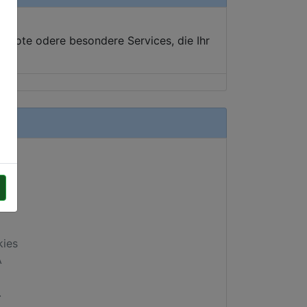
ebote odere besondere Services, die Ihr
kies
A
.