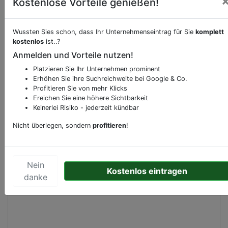
Kostenlose Vorteile genießen!
Beschreibung & Services von
Supermarkt
Wussten Sies schon, dass Ihr Unternehmenseintrag für Sie
komplett
kostenlos
ist..?
Anmelden und Vorteile nutzen!
Sie möchten eine Beschreibung, Dienstleistung
oder andere relevante Informationen hinzufügen?
Platzieren Sie Ihr Unternehmen prominent
Klicken Sie bitte
hier
um uns zu kontaktieren.
Erhöhen Sie ihre Suchreichweite bei Google & Co.
Profitieren Sie von mehr Klicks
Gerne erweitern wir Ihren Firmeneintrag um
Ereichen Sie eine höhere Sichtbarkeit
Sonderangebote odere besondere Services, die
Keinerlei Risiko - jederzeit kündbar
Ihr Unternehmen anbietet und womit Sie sich von
Nicht überlegen, sondern
profitieren
!
Ihren Wettbewerbern abheben.
Nein
Kostenlos eintragen
Kartenansicht
danke
Hof van Spaland 1
in
Schiedam