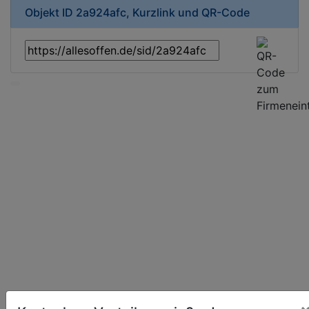
Objekt ID 2a924afc, Kurzlink und QR-Code