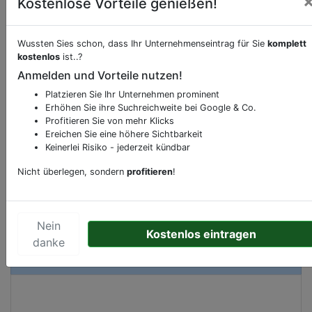
Kostenlose Vorteile genießen!
Wussten Sies schon, dass Ihr Unternehmenseintrag für Sie
komplett
kostenlos
ist..?
Beschreibung & Services von
Supermarkt
Anmelden und Vorteile nutzen!
Sie möchten eine Beschreibung, Dienstleistung
Platzieren Sie Ihr Unternehmen prominent
oder andere relevante Informationen hinzufügen?
Erhöhen Sie ihre Suchreichweite bei Google & Co.
Profitieren Sie von mehr Klicks
Klicken Sie bitte
hier
um uns zu kontaktieren.
Ereichen Sie eine höhere Sichtbarkeit
Gerne erweitern wir Ihren Firmeneintrag um
Keinerlei Risiko - jederzeit kündbar
Sonderangebote odere besondere Services, die
Nicht überlegen, sondern
profitieren
!
Ihr Unternehmen anbietet und womit Sie sich von
Ihren Wettbewerbern abheben.
Nein
Kostenlos eintragen
danke
Kartenansicht
Lange Kerkstraat 34
in
Schiedam