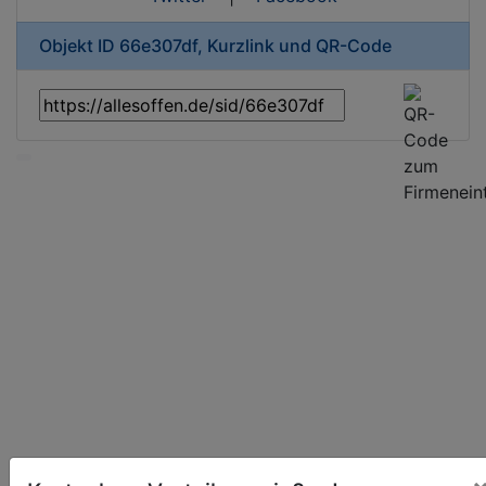
Objekt ID 66e307df, Kurzlink und QR-Code