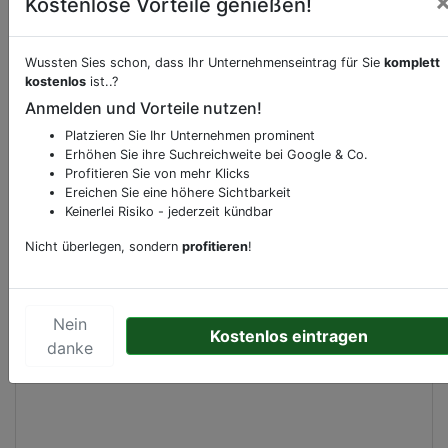
Kostenlose Vorteile genießen!
Beschreibung & Services von
Supermarkt
Wussten Sies schon, dass Ihr Unternehmenseintrag für Sie
komplett
kostenlos
ist..?
Anmelden und Vorteile nutzen!
Sie möchten eine Beschreibung, Dienstleistung
oder andere relevante Informationen hinzufügen?
Platzieren Sie Ihr Unternehmen prominent
Klicken Sie bitte
hier
um uns zu kontaktieren.
Erhöhen Sie ihre Suchreichweite bei Google & Co.
Profitieren Sie von mehr Klicks
Gerne erweitern wir Ihren Firmeneintrag um
Ereichen Sie eine höhere Sichtbarkeit
Sonderangebote odere besondere Services, die
Keinerlei Risiko - jederzeit kündbar
Ihr Unternehmen anbietet und womit Sie sich von
Nicht überlegen, sondern
profitieren
!
Ihren Wettbewerbern abheben.
Nein
Kostenlos eintragen
Kartenansicht
danke
Hillelaan 77
in
Rotterdam