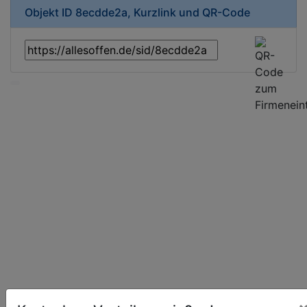
Objekt ID 8ecdde2a, Kurzlink und QR-Code