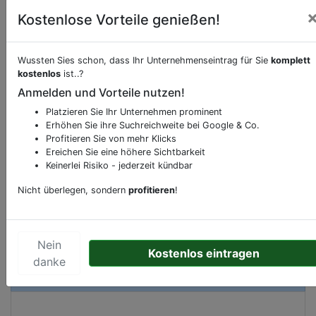
Kostenlose Vorteile genießen!
Beschreibung & Services von
Schnell-
Wussten Sies schon, dass Ihr Unternehmenseintrag für Sie
komplett
Restaurant-Imbiss
kostenlos
ist..?
Anmelden und Vorteile nutzen!
Sie möchten eine Beschreibung, Dienstleistung
Platzieren Sie Ihr Unternehmen prominent
oder andere relevante Informationen hinzufügen?
Erhöhen Sie ihre Suchreichweite bei Google & Co.
Profitieren Sie von mehr Klicks
Klicken Sie bitte
hier
um uns zu kontaktieren.
Ereichen Sie eine höhere Sichtbarkeit
Gerne erweitern wir Ihren Firmeneintrag um
Keinerlei Risiko - jederzeit kündbar
Sonderangebote odere besondere Services, die
Ihr Unternehmen anbietet und womit Sie sich von
Nicht überlegen, sondern
profitieren
!
Ihren Wettbewerbern abheben.
Nein
Kostenlos eintragen
danke
Kartenansicht
Watermanweg 333
in
Rotterdam