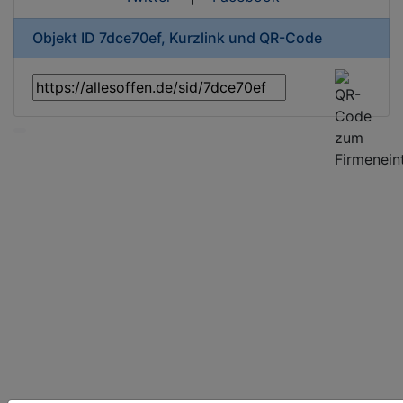
Objekt ID 7dce70ef, Kurzlink und QR-Code