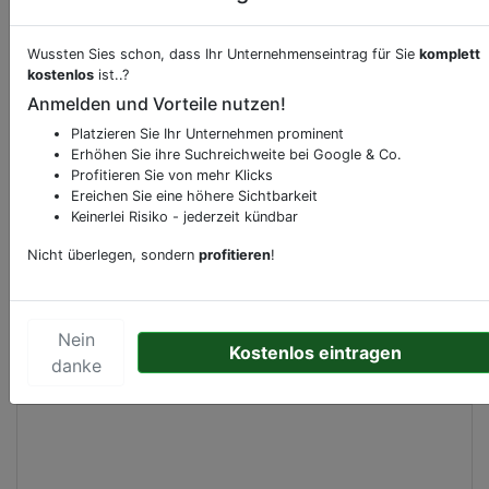
Wussten Sies schon, dass Ihr Unternehmenseintrag für Sie
komplett
Beschreibung & Services von
Supermarkt
kostenlos
ist..?
Anmelden und Vorteile nutzen!
Sie möchten eine Beschreibung, Dienstleistung
Platzieren Sie Ihr Unternehmen prominent
oder andere relevante Informationen hinzufügen?
Erhöhen Sie ihre Suchreichweite bei Google & Co.
Klicken Sie bitte
hier
um uns zu kontaktieren.
Profitieren Sie von mehr Klicks
Gerne erweitern wir Ihren Firmeneintrag um
Ereichen Sie eine höhere Sichtbarkeit
Keinerlei Risiko - jederzeit kündbar
Sonderangebote odere besondere Services, die
Ihr Unternehmen anbietet und womit Sie sich von
Nicht überlegen, sondern
profitieren
!
Ihren Wettbewerbern abheben.
Nein
Kostenlos eintragen
danke
Kartenansicht
Molenblok 6
in
Ouddorp