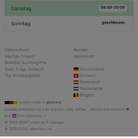
08:00-20:00
Samstag
geschlossen
Sonntag
Datenschutz
Kontakt
Häufige Fragen
Impressum
Beliebte Suchbegriffe
Quiz, Frage Antwort
Deutschland
Top Kreditangebot
Schweiz
Österreich
Niederlande
Belgien
quality made in
germany
prowdly presented by a lot of pizza, coke, coffee, .. donuts and so much ♥
and ☮ from hamburg ;-)
© 2003-2026 |
enbox.de IT Lösungen
© 2019-2026 |
allesoffen.com