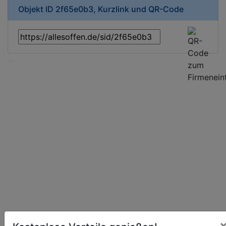
Objekt ID 2f65e0b3, Kurzlink und QR-Code