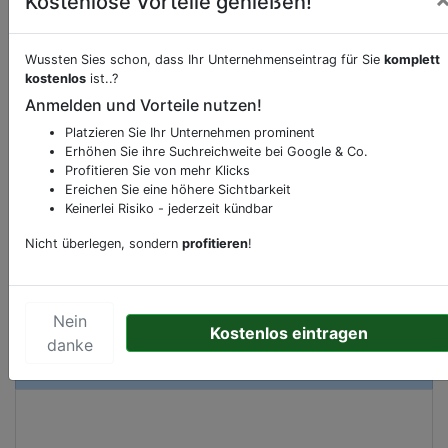
Kostenlose Vorteile genießen!
Beschreibung & Services von
Supermarkt
Wussten Sies schon, dass Ihr Unternehmenseintrag für Sie
komplett
kostenlos
ist..?
Anmelden und Vorteile nutzen!
Sie möchten eine Beschreibung, Dienstleistung
oder andere relevante Informationen hinzufügen?
Platzieren Sie Ihr Unternehmen prominent
Erhöhen Sie ihre Suchreichweite bei Google & Co.
Klicken Sie bitte
hier
um uns zu kontaktieren.
Profitieren Sie von mehr Klicks
Gerne erweitern wir Ihren Firmeneintrag um
Ereichen Sie eine höhere Sichtbarkeit
Sonderangebote odere besondere Services, die
Keinerlei Risiko - jederzeit kündbar
Ihr Unternehmen anbietet und womit Sie sich von
Nicht überlegen, sondern
profitieren
!
Ihren Wettbewerbern abheben.
Nein
Kostenlos eintragen
danke
Kartenansicht
Koninginneplein 17
in
Oud-
Beijerland