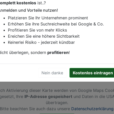
omplett kostenlos
ist..?
istung oder andere relevante Informationen hinzufügen?
nmelden und Vorteile nutzen!
ren. Gerne erweitern wir Ihren Firmeneintrag um Sonderang
Platzieren Sie Ihr Unternehmen prominent
h von Ihren Wettbewerbern abheben.
Erhöhen Sie ihre Suchreichweite bei Google & Co.
Profitieren Sie von mehr Klicks
Ereichen Sie eine höhere Sichtbarkeit
Keinerlei Risiko - jederzeit kündbar
nzaal
icht überlegen, sondern
profitieren
!
Nein danke
Kostenlos eintragen
ch Aktivierung dieser Karte werden von Google Maps Coo
gesetzt, Ihre
IP-Adresse gespeichert
und Daten in die US
übertragen.
Bitte beachten Sie auch dazu unsere
Datenschutzerklärung