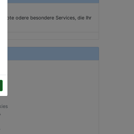
ebote odere besondere Services, die Ihr
kies
A
.