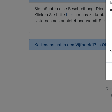
k
Sie möchten eine Beschreibung, Dienstle
A
Klicken Sie bitte
hier
um uns zu kontaktie
Unternehmen anbietet und womit Sie sic
Kartenansicht
In den Vijfhoek 17
in
Olde
N
Dur