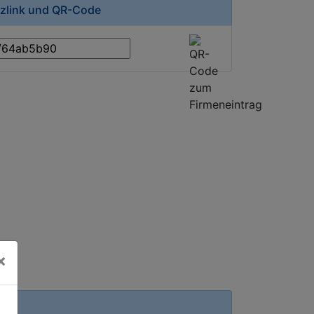
rzlink und QR-Code
×