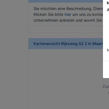
k
Sie möchten eine Beschreibung, Dienstle
A
Klicken Sie bitte
hier
um uns zu kontaktie
Unternehmen anbietet und womit Sie sic
Kartenansicht
Rijksweg A2 2
in
Maarhee
N
Dur