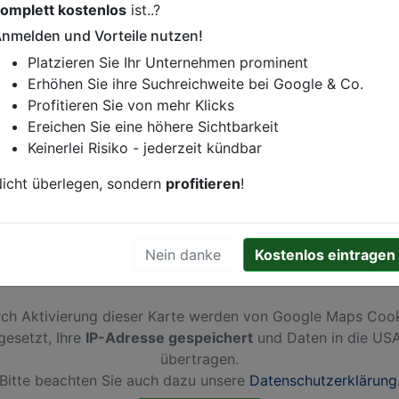
omplett kostenlos
ist..?
istung oder andere relevante Informationen hinzufügen?
nmelden und Vorteile nutzen!
ren. Gerne erweitern wir Ihren Firmeneintrag um Sonderang
Platzieren Sie Ihr Unternehmen prominent
h von Ihren Wettbewerbern abheben.
Erhöhen Sie ihre Suchreichweite bei Google & Co.
Profitieren Sie von mehr Klicks
Ereichen Sie eine höhere Sichtbarkeit
Keinerlei Risiko - jederzeit kündbar
ze
icht überlegen, sondern
profitieren
!
Nein danke
Kostenlos eintragen
ch Aktivierung dieser Karte werden von Google Maps Coo
gesetzt, Ihre
IP-Adresse gespeichert
und Daten in die US
übertragen.
Bitte beachten Sie auch dazu unsere
Datenschutzerklärung