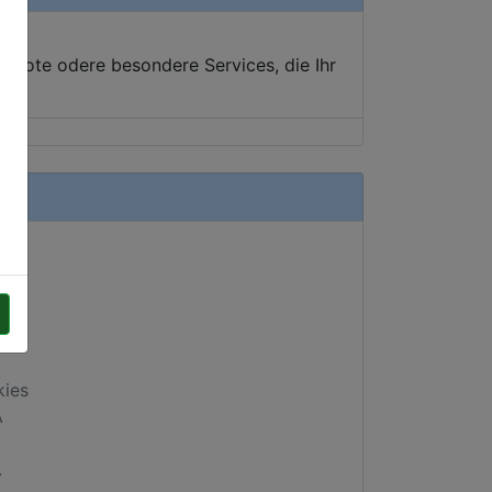
ebote odere besondere Services, die Ihr
kies
A
.