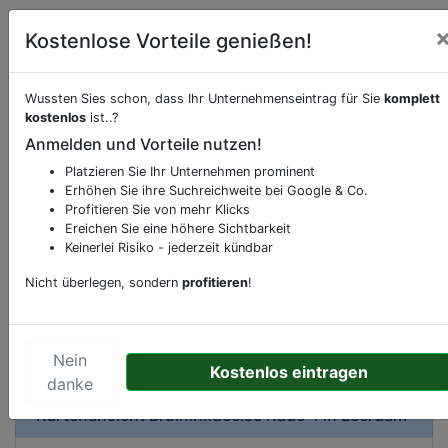
Kostenlose Vorteile genießen!
Wussten Sies schon, dass Ihr Unternehmenseintrag für Sie
komplett
Beschreibung & Services von
Sport- und
kostenlos
ist..?
Fitnesscenter
Anmelden und Vorteile nutzen!
Platzieren Sie Ihr Unternehmen prominent
Sie möchten eine Beschreibung, Dienstleistung
Erhöhen Sie ihre Suchreichweite bei Google & Co.
oder andere relevante Informationen hinzufügen?
Profitieren Sie von mehr Klicks
Klicken Sie bitte
hier
um uns zu kontaktieren.
Ereichen Sie eine höhere Sichtbarkeit
Gerne erweitern wir Ihren Firmeneintrag um
Keinerlei Risiko - jederzeit kündbar
Sonderangebote odere besondere Services, die
Nicht überlegen, sondern
profitieren
!
Ihr Unternehmen anbietet und womit Sie sich von
Ihren Wettbewerbern abheben.
Nein
Kostenlos eintragen
danke
Kartenansicht
Bruininxdeelse Kade 4
in
Leerdam