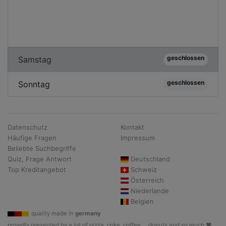
geschlossen
Samstag
geschlossen
Sonntag
Datenschutz
Kontakt
Häufige Fragen
Impressum
Beliebte Suchbegriffe
Quiz, Frage Antwort
Deutschland
Top Kreditangebot
Schweiz
Österreich
Niederlande
Belgien
quality made in
germany
prowdly presented by a lot of pizza, coke, coffee, .. donuts and so much ♥