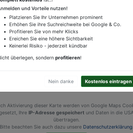
nmelden und Vorteile nutzen!
istung oder andere relevante Informationen hinzufügen?
Platzieren Sie Ihr Unternehmen prominent
ren. Gerne erweitern wir Ihren Firmeneintrag um Sonderang
Erhöhen Sie ihre Suchreichweite bei Google & Co.
h von Ihren Wettbewerbern abheben.
Profitieren Sie von mehr Klicks
Ereichen Sie eine höhere Sichtbarkeit
Keinerlei Risiko - jederzeit kündbar
aryp
icht überlegen, sondern
profitieren
!
Nein danke
Kostenlos eintragen
ch Aktivierung dieser Karte werden von Google Maps Coo
gesetzt, Ihre
IP-Adresse gespeichert
und Daten in die US
übertragen.
Bitte beachten Sie auch dazu unsere
Datenschutzerklärung