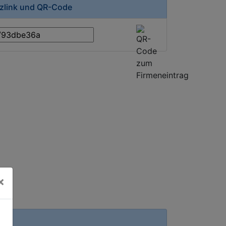
rzlink und QR-Code
×