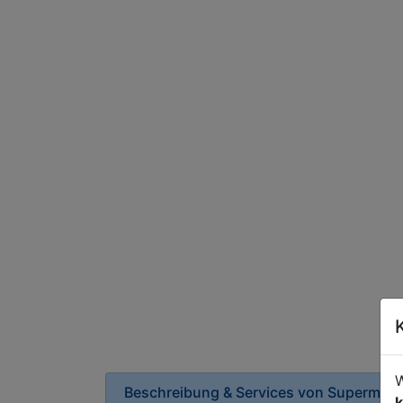
W
Beschreibung & Services von
Supermark
k