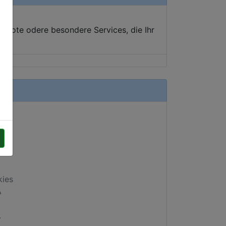
ebote odere besondere Services, die Ihr
kies
A
.