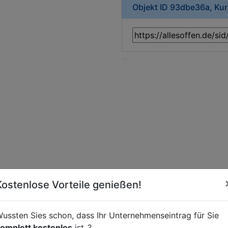
Objekt ID 93dbe36a, Ku
Kostenlose Vorteile genießen!
ussten Sies schon, dass Ihr Unternehmenseintrag für Sie
t
omplett kostenlos
ist..?