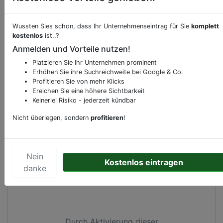
Beschreibung & Services von
Tankstelle
Wussten Sies schon, dass Ihr Unternehmenseintrag für Sie
komplett
kostenlos
ist..?
Sie möchten eine Beschreibung, Dienstleistung
Anmelden und Vorteile nutzen!
oder andere relevante Informationen hinzufügen?
Platzieren Sie Ihr Unternehmen prominent
Klicken Sie bitte
hier
um uns zu kontaktieren.
Erhöhen Sie ihre Suchreichweite bei Google & Co.
Gerne erweitern wir Ihren Firmeneintrag um
Profitieren Sie von mehr Klicks
Ereichen Sie eine höhere Sichtbarkeit
Sonderangebote odere besondere Services, die
Keinerlei Risiko - jederzeit kündbar
Ihr Unternehmen anbietet und womit Sie sich von
Ihren Wettbewerbern abheben.
Nicht überlegen, sondern
profitieren
!
Nein
Kostenlos eintragen
Kartenansicht
Molenstraat 87
in
Helden
danke
Durch Aktivierung dieser