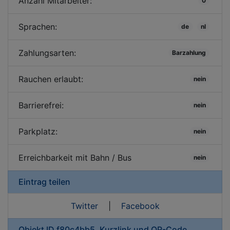
Anzahl Mitarbeiter:
0
Sprachen:
de
nl
Zahlungsarten:
Barzahlung
Rauchen erlaubt:
nein
Barrierefrei:
nein
Parkplatz:
nein
Erreichbarkeit mit Bahn / Bus
nein
Eintrag teilen
Twitter
|
Facebook
Objekt ID f80c4bb5, Kurzlink und QR-Code