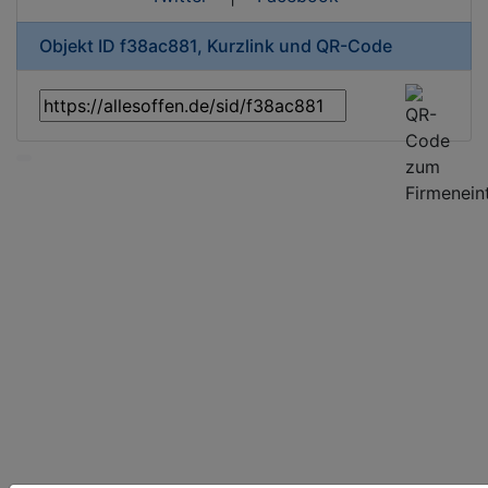
Objekt ID f38ac881, Kurzlink und QR-Code