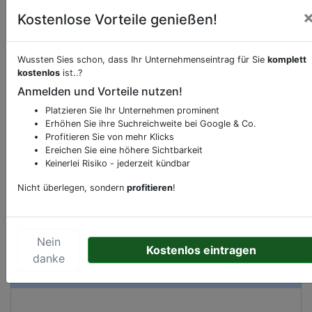
Kostenlose Vorteile genießen!
Beschreibung & Services von
Supermarkt
Wussten Sies schon, dass Ihr Unternehmenseintrag für Sie
komplett
kostenlos
ist..?
Anmelden und Vorteile nutzen!
Sie möchten eine Beschreibung, Dienstleistung
oder andere relevante Informationen hinzufügen?
Platzieren Sie Ihr Unternehmen prominent
Erhöhen Sie ihre Suchreichweite bei Google & Co.
Klicken Sie bitte
hier
um uns zu kontaktieren.
Profitieren Sie von mehr Klicks
Gerne erweitern wir Ihren Firmeneintrag um
Ereichen Sie eine höhere Sichtbarkeit
Sonderangebote odere besondere Services, die
Keinerlei Risiko - jederzeit kündbar
Ihr Unternehmen anbietet und womit Sie sich von
Nicht überlegen, sondern
profitieren
!
Ihren Wettbewerbern abheben.
Nein
Kostenlos eintragen
danke
Kartenansicht
Zandvoortselaan 169
in
Heemstede