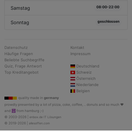
08:00-22:00
Samstag
geschlossen
Sonntag
Datenschutz
Kontakt
Häufige Fragen
Impressum
Beliebte Suchbegriffe
Quiz, Frage Antwort
Deutschland
Top Kreditangebot
Schweiz
Österreich
Niederlande
Belgien
quality made in
germany
prowdly presented by a lot of pizza, coke, coffee, .. donuts and so much ♥
and ☮ from hamburg ;-)
© 2003-2026 |
enbox.de IT Lösungen
© 2019-2026 |
allesoffen.com