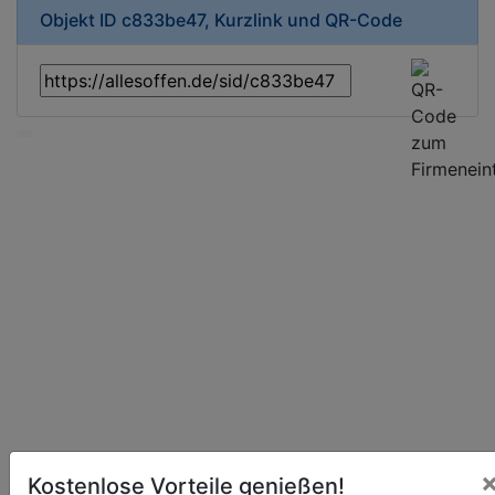
Objekt ID c833be47, Kurzlink und QR-Code
Kostenlose Vorteile genießen!