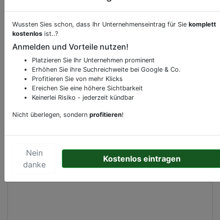
Wussten Sies schon, dass Ihr Unternehmenseintrag für Sie
komplett
Beschreibung & Services von
Supermarkt
kostenlos
ist..?
Anmelden und Vorteile nutzen!
Sie möchten eine Beschreibung, Dienstleistung
Platzieren Sie Ihr Unternehmen prominent
oder andere relevante Informationen hinzufügen?
Erhöhen Sie ihre Suchreichweite bei Google & Co.
Klicken Sie bitte
hier
um uns zu kontaktieren.
Profitieren Sie von mehr Klicks
Gerne erweitern wir Ihren Firmeneintrag um
Ereichen Sie eine höhere Sichtbarkeit
Keinerlei Risiko - jederzeit kündbar
Sonderangebote odere besondere Services, die
Ihr Unternehmen anbietet und womit Sie sich von
Nicht überlegen, sondern
profitieren
!
Ihren Wettbewerbern abheben.
Nein
Kostenlos eintragen
danke
Kartenansicht
Spoorwegstraat 1-3
in
Haarlem