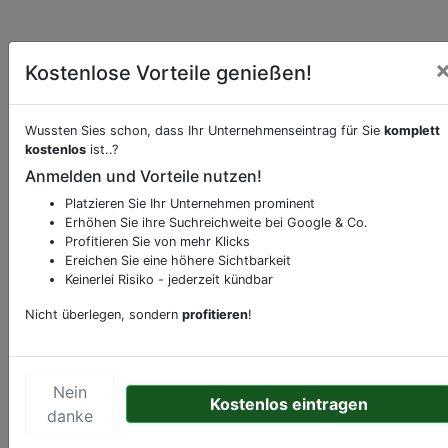
Kostenlose Vorteile genießen!
Wussten Sies schon, dass Ihr Unternehmenseintrag für Sie
komplett
kostenlos
ist..?
Beschreibung & Services von
Fahrradgeschäft-
Anmelden und Vorteile nutzen!
Fahrradwerkstatt-Fahrradverleih-Fahrradservice
Platzieren Sie Ihr Unternehmen prominent
Erhöhen Sie ihre Suchreichweite bei Google & Co.
Sie möchten eine Beschreibung, Dienstleistung
Profitieren Sie von mehr Klicks
oder andere relevante Informationen hinzufügen?
Ereichen Sie eine höhere Sichtbarkeit
Keinerlei Risiko - jederzeit kündbar
Klicken Sie bitte
hier
um uns zu kontaktieren.
Gerne erweitern wir Ihren Firmeneintrag um
Nicht überlegen, sondern
profitieren
!
Sonderangebote odere besondere Services, die
Ihr Unternehmen anbietet und womit Sie sich von
Ihren Wettbewerbern abheben.
Nein
Kostenlos eintragen
danke