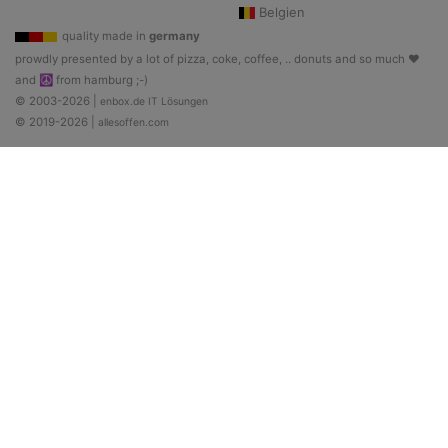
Belgien
quality made in
germany
prowdly presented by a lot of pizza, coke, coffee, .. donuts and so much ♥
and ☮ from hamburg ;-)
© 2003-2026 |
enbox.de IT Lösungen
© 2019-2026 |
allesoffen.com