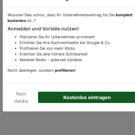
Wussten Sies schon, dass Ihr Unternehmenseintrag für Sie
komplett
Beschreibung & Services von
Supermarkt
kostenlos
ist..?
Anmelden und Vorteile nutzen!
Sie möchten eine Beschreibung, Dienstleistung
Platzieren Sie Ihr Unternehmen prominent
oder andere relevante Informationen hinzufügen?
Erhöhen Sie ihre Suchreichweite bei Google & Co.
Klicken Sie bitte
hier
um uns zu kontaktieren.
Profitieren Sie von mehr Klicks
Gerne erweitern wir Ihren Firmeneintrag um
Ereichen Sie eine höhere Sichtbarkeit
Keinerlei Risiko - jederzeit kündbar
Sonderangebote odere besondere Services, die
Ihr Unternehmen anbietet und womit Sie sich von
Nicht überlegen, sondern
profitieren
!
Ihren Wettbewerbern abheben.
Nein
Kostenlos eintragen
danke
Kartenansicht
De Kolk 3
in
Delden