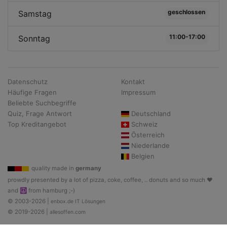
geschlossen
Samstag
11:00-17:00
Sonntag
Datenschutz
Kontakt
Häufige Fragen
Impressum
Beliebte Suchbegriffe
Quiz, Frage Antwort
Deutschland
Top Kreditangebot
Schweiz
Österreich
Niederlande
Belgien
quality made in
germany
prowdly presented by a lot of pizza, coke, coffee, .. donuts and so much ♥
and ☮ from hamburg ;-)
© 2003-2026 |
enbox.de IT Lösungen
© 2019-2026 |
allesoffen.com