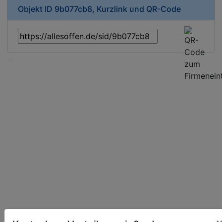
Objekt ID 9b077cb8, Kurzlink und QR-Code