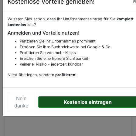
Kostenlose Vorteile genießen!
Beschreibung & Services von
Supermarkt
Wussten Sies schon, dass Ihr Unternehmenseintrag für Sie
komplett
kostenlos
ist..?
Anmelden und Vorteile nutzen!
Sie möchten eine Beschreibung, Dienstleistung
oder andere relevante Informationen hinzufügen?
Platzieren Sie Ihr Unternehmen prominent
Klicken Sie bitte
hier
um uns zu kontaktieren.
Erhöhen Sie ihre Suchreichweite bei Google & Co.
Profitieren Sie von mehr Klicks
Gerne erweitern wir Ihren Firmeneintrag um
Ereichen Sie eine höhere Sichtbarkeit
Sonderangebote odere besondere Services, die
Keinerlei Risiko - jederzeit kündbar
Ihr Unternehmen anbietet und womit Sie sich von
Nicht überlegen, sondern
profitieren
!
Ihren Wettbewerbern abheben.
Nein
Kostenlos eintragen
Kartenansicht
danke
Rijksweg 27
in
Cadier en Keer