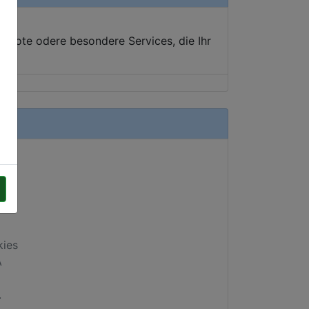
ebote odere besondere Services, die Ihr
kies
A
.