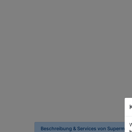
W
Beschreibung & Services von
Supermark
k