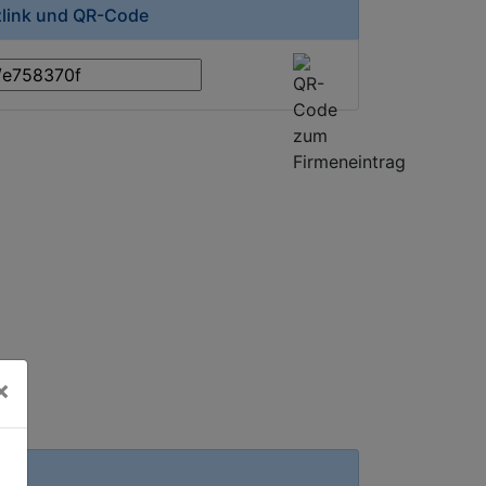
zlink und QR-Code
×