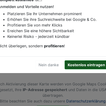
nmelden und Vorteile nutzen!
istung oder andere relevante Informationen hinzufügen?
Platzieren Sie Ihr Unternehmen prominent
ren. Gerne erweitern wir Ihren Firmeneintrag um Sonderang
Erhöhen Sie ihre Suchreichweite bei Google & Co.
h von Ihren Wettbewerbern abheben.
Profitieren Sie von mehr Klicks
Ereichen Sie eine höhere Sichtbarkeit
Keinerlei Risiko - jederzeit kündbar
n-Spakenburg
icht überlegen, sondern
profitieren
!
Nein danke
Kostenlos eintragen
ch Aktivierung dieser Karte werden von Google Maps Coo
gesetzt, Ihre
IP-Adresse gespeichert
und Daten in die US
übertragen.
Bitte beachten Sie auch dazu unsere
Datenschutzerklärung