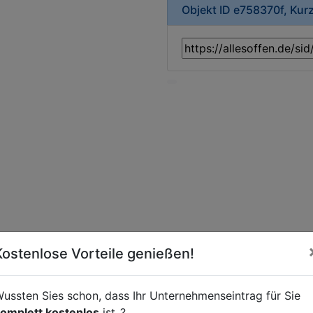
Objekt ID e758370f, Kur
Kostenlose Vorteile genießen!
ussten Sies schon, dass Ihr Unternehmenseintrag für Sie
t
omplett kostenlos
ist..?