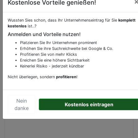
Kostenlose Vorteile genießen!
Beschreibung & Services von
Tankstelle
Wussten Sies schon, dass Ihr Unternehmenseintrag für Sie
komplett
kostenlos
ist..?
Anmelden und Vorteile nutzen!
Sie möchten eine Beschreibung, Dienstleistung
oder andere relevante Informationen hinzufügen?
Platzieren Sie Ihr Unternehmen prominent
Erhöhen Sie ihre Suchreichweite bei Google & Co.
Klicken Sie bitte
hier
um uns zu kontaktieren.
Profitieren Sie von mehr Klicks
Gerne erweitern wir Ihren Firmeneintrag um
Ereichen Sie eine höhere Sichtbarkeit
Sonderangebote odere besondere Services, die
Keinerlei Risiko - jederzeit kündbar
Ihr Unternehmen anbietet und womit Sie sich von
Nicht überlegen, sondern
profitieren
!
Ihren Wettbewerbern abheben.
Nein
Kostenlos eintragen
danke
Kartenansicht
Rijksweg A2 2a
in
Bruchem