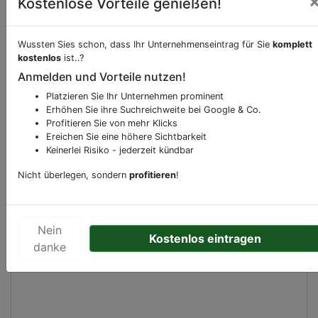
Kostenlose Vorteile genießen!
Beschreibung & Services von
Bank-Geldinstitut
Wussten Sies schon, dass Ihr Unternehmenseintrag für Sie
komplett
kostenlos
ist..?
Anmelden und Vorteile nutzen!
Sie möchten eine Beschreibung, Dienstleistung
oder andere relevante Informationen hinzufügen?
Platzieren Sie Ihr Unternehmen prominent
Klicken Sie bitte
hier
um uns zu kontaktieren.
Erhöhen Sie ihre Suchreichweite bei Google & Co.
Profitieren Sie von mehr Klicks
Gerne erweitern wir Ihren Firmeneintrag um
Ereichen Sie eine höhere Sichtbarkeit
Sonderangebote odere besondere Services, die
Keinerlei Risiko - jederzeit kündbar
Ihr Unternehmen anbietet und womit Sie sich von
Nicht überlegen, sondern
profitieren
!
Ihren Wettbewerbern abheben.
Nein
Kostenlos eintragen
Kartenansicht
danke
Markt 28
in
Boxtel