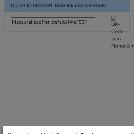
Objekt ID f4fe1031, Kurzlink und QR-Code