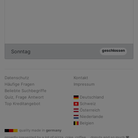
geschlossen
Sonntag
Datenschutz
Kontakt
Häufige Fragen
Impressum
Beliebte Suchbegriffe
Quiz, Frage Antwort
Deutschland
Top Kreditangebot
Schweiz
Österreich
Niederlande
Belgien
quality made in
germany
prowdly presented by a lot of pizza, coke, coffee, .. donuts and so much ♥