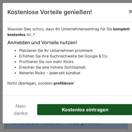
Kostenlose Vorteile genießen!
Wussten Sies schon, dass Ihr Unternehmenseintrag für Sie
komplett
Beschreibung & Services von
Bibliothek-
kostenlos
ist..?
Bücherei-Bücherhalle
Anmelden und Vorteile nutzen!
Platzieren Sie Ihr Unternehmen prominent
Sie möchten eine Beschreibung, Dienstleistung
Erhöhen Sie ihre Suchreichweite bei Google & Co.
oder andere relevante Informationen hinzufügen?
Profitieren Sie von mehr Klicks
Klicken Sie bitte
hier
um uns zu kontaktieren.
Ereichen Sie eine höhere Sichtbarkeit
Gerne erweitern wir Ihren Firmeneintrag um
Keinerlei Risiko - jederzeit kündbar
Sonderangebote odere besondere Services, die
Nicht überlegen, sondern
profitieren
!
Ihr Unternehmen anbietet und womit Sie sich von
Ihren Wettbewerbern abheben.
Nein
Kostenlos eintragen
danke
Kartenansicht
Esdoorn 1
in
Bergambacht