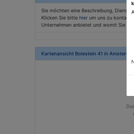
k
Sie möchten eine Beschreibung, Dienstle
A
Klicken Sie bitte
hier
um uns zu kontaktie
Unternehmen anbietet und womit Sie sic
Kartenansicht
Bolestein 41
in
Amsterda
N
Dur