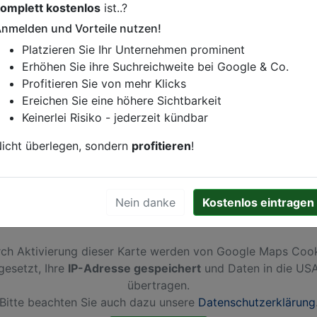
omplett kostenlos
ist..?
istung oder andere relevante Informationen hinzufügen?
nmelden und Vorteile nutzen!
ren. Gerne erweitern wir Ihren Firmeneintrag um Sonderang
Platzieren Sie Ihr Unternehmen prominent
h von Ihren Wettbewerbern abheben.
Erhöhen Sie ihre Suchreichweite bei Google & Co.
Profitieren Sie von mehr Klicks
Ereichen Sie eine höhere Sichtbarkeit
Keinerlei Risiko - jederzeit kündbar
m
icht überlegen, sondern
profitieren
!
Nein danke
Kostenlos eintragen
ch Aktivierung dieser Karte werden von Google Maps Coo
gesetzt, Ihre
IP-Adresse gespeichert
und Daten in die US
übertragen.
Bitte beachten Sie auch dazu unsere
Datenschutzerklärung