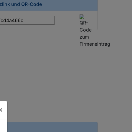
rzlink und QR-Code
×