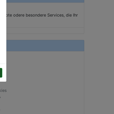
ebote odere besondere Services, die Ihr
kies
A
.