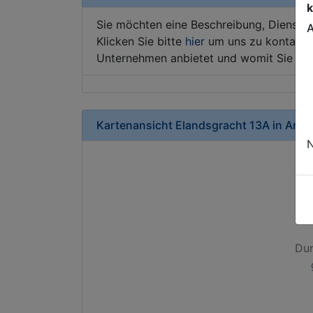
k
Sie möchten eine Beschreibung, Dienstle
A
Klicken Sie bitte
hier
um uns zu kontaktie
Unternehmen anbietet und womit Sie sic
Kartenansicht
Elandsgracht 13A
in
Amst
N
Dur