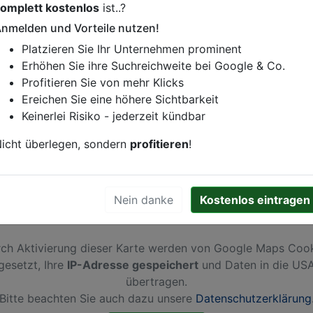
omplett kostenlos
ist..?
istung oder andere relevante Informationen hinzufügen?
nmelden und Vorteile nutzen!
ren. Gerne erweitern wir Ihren Firmeneintrag um Sonderang
Platzieren Sie Ihr Unternehmen prominent
h von Ihren Wettbewerbern abheben.
Erhöhen Sie ihre Suchreichweite bei Google & Co.
Profitieren Sie von mehr Klicks
Ereichen Sie eine höhere Sichtbarkeit
Keinerlei Risiko - jederzeit kündbar
erdam
icht überlegen, sondern
profitieren
!
Nein danke
Kostenlos eintragen
ch Aktivierung dieser Karte werden von Google Maps Coo
gesetzt, Ihre
IP-Adresse gespeichert
und Daten in die US
übertragen.
Bitte beachten Sie auch dazu unsere
Datenschutzerklärung