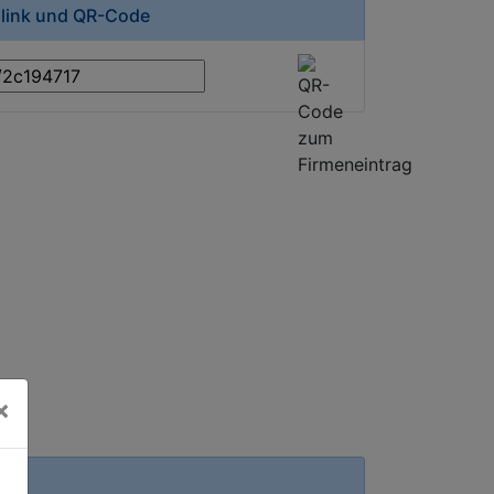
zlink und QR-Code
×