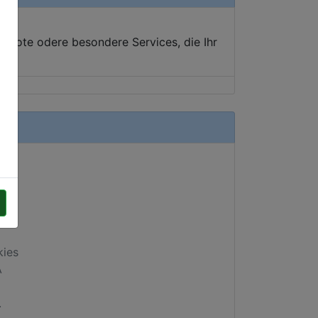
ebote odere besondere Services, die Ihr
kies
A
.