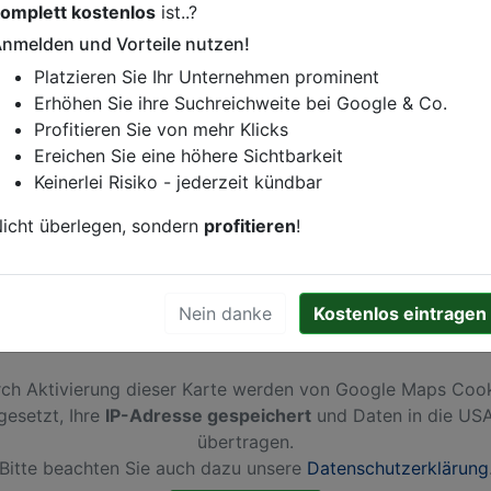
omplett kostenlos
ist..?
istung oder andere relevante Informationen hinzufügen?
nmelden und Vorteile nutzen!
ren. Gerne erweitern wir Ihren Firmeneintrag um Sonderang
Platzieren Sie Ihr Unternehmen prominent
h von Ihren Wettbewerbern abheben.
Erhöhen Sie ihre Suchreichweite bei Google & Co.
Profitieren Sie von mehr Klicks
Ereichen Sie eine höhere Sichtbarkeit
Keinerlei Risiko - jederzeit kündbar
Amsterdam
icht überlegen, sondern
profitieren
!
Nein danke
Kostenlos eintragen
ch Aktivierung dieser Karte werden von Google Maps Coo
gesetzt, Ihre
IP-Adresse gespeichert
und Daten in die US
übertragen.
Bitte beachten Sie auch dazu unsere
Datenschutzerklärung