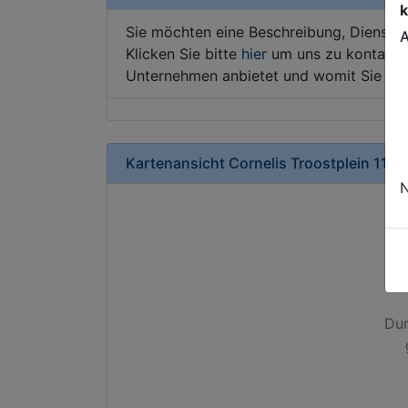
k
Sie möchten eine Beschreibung, Dienstle
A
Klicken Sie bitte
hier
um uns zu kontaktie
Unternehmen anbietet und womit Sie sic
Kartenansicht
Cornelis Troostplein 11
in
N
Dur