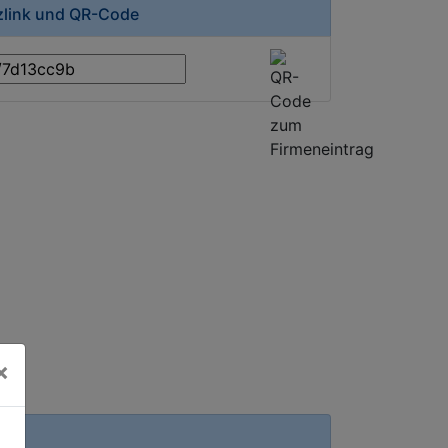
rzlink und QR-Code
×