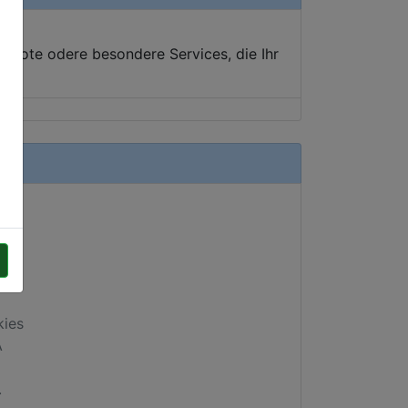
ebote odere besondere Services, die Ihr
kies
A
.