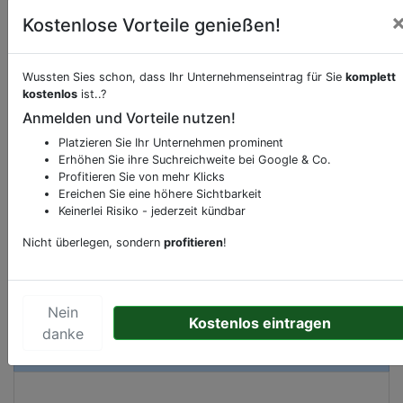
Kostenlose Vorteile genießen!
Beschreibung & Services von
Mehrfachsport
Wussten Sies schon, dass Ihr Unternehmenseintrag für Sie
komplett
kostenlos
ist..?
Anmelden und Vorteile nutzen!
Sie möchten eine Beschreibung, Dienstleistung
oder andere relevante Informationen hinzufügen?
Platzieren Sie Ihr Unternehmen prominent
Erhöhen Sie ihre Suchreichweite bei Google & Co.
Klicken Sie bitte
hier
um uns zu kontaktieren.
Profitieren Sie von mehr Klicks
Gerne erweitern wir Ihren Firmeneintrag um
Ereichen Sie eine höhere Sichtbarkeit
Sonderangebote odere besondere Services, die
Keinerlei Risiko - jederzeit kündbar
Ihr Unternehmen anbietet und womit Sie sich von
Nicht überlegen, sondern
profitieren
!
Ihren Wettbewerbern abheben.
Nein
Kostenlos eintragen
danke
Kartenansicht
Burgerweeshuispad 54
in
Amsterdam