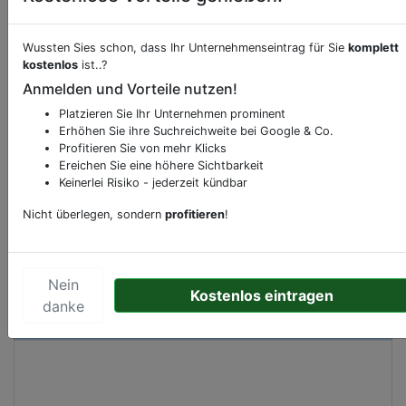
Wussten Sies schon, dass Ihr Unternehmenseintrag für Sie
komplett
Beschreibung & Services von
Kneipe
kostenlos
ist..?
Anmelden und Vorteile nutzen!
Sie möchten eine Beschreibung, Dienstleistung
Platzieren Sie Ihr Unternehmen prominent
oder andere relevante Informationen hinzufügen?
Erhöhen Sie ihre Suchreichweite bei Google & Co.
Klicken Sie bitte
hier
um uns zu kontaktieren.
Profitieren Sie von mehr Klicks
Ereichen Sie eine höhere Sichtbarkeit
Gerne erweitern wir Ihren Firmeneintrag um
Keinerlei Risiko - jederzeit kündbar
Sonderangebote odere besondere Services, die
Ihr Unternehmen anbietet und womit Sie sich von
Nicht überlegen, sondern
profitieren
!
Ihren Wettbewerbern abheben.
Nein
Kostenlos eintragen
danke
Kartenansicht
Zeedijk 21
in
Amsterdam