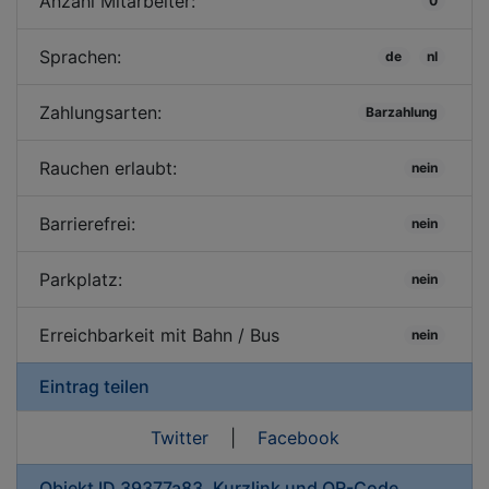
Anzahl Mitarbeiter:
0
Sprachen:
de
nl
Zahlungsarten:
Barzahlung
Rauchen erlaubt:
nein
Barrierefrei:
nein
Parkplatz:
nein
Erreichbarkeit mit Bahn / Bus
nein
Eintrag teilen
Twitter
|
Facebook
Objekt ID 39377a83, Kurzlink und QR-Code