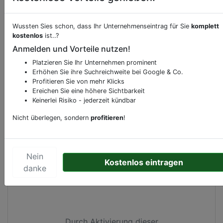
Beschreibung & Services von
Hotel
Wussten Sies schon, dass Ihr Unternehmenseintrag für Sie
komplett
kostenlos
ist..?
Sie möchten eine Beschreibung, Dienstleistung
Anmelden und Vorteile nutzen!
oder andere relevante Informationen hinzufügen?
Platzieren Sie Ihr Unternehmen prominent
Klicken Sie bitte
hier
um uns zu kontaktieren.
Erhöhen Sie ihre Suchreichweite bei Google & Co.
Gerne erweitern wir Ihren Firmeneintrag um
Profitieren Sie von mehr Klicks
Ereichen Sie eine höhere Sichtbarkeit
Sonderangebote odere besondere Services, die
Keinerlei Risiko - jederzeit kündbar
Ihr Unternehmen anbietet und womit Sie sich von
Ihren Wettbewerbern abheben.
Nicht überlegen, sondern
profitieren
!
Nein
Kostenlos eintragen
Kartenansicht
Damrak 96
in
Amsterdam
danke
Durch Aktivierung dieser