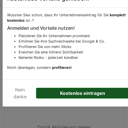
Beschreibung & Services von
Hotel
Wussten Sies schon, dass Ihr Unternehmenseintrag für Sie
komplett
kostenlos
ist..?
Sie möchten eine Beschreibung, Dienstleistung
Anmelden und Vorteile nutzen!
oder andere relevante Informationen hinzufügen?
Platzieren Sie Ihr Unternehmen prominent
Klicken Sie bitte
hier
um uns zu kontaktieren.
Erhöhen Sie ihre Suchreichweite bei Google & Co.
Gerne erweitern wir Ihren Firmeneintrag um
Profitieren Sie von mehr Klicks
Ereichen Sie eine höhere Sichtbarkeit
Sonderangebote odere besondere Services, die
Keinerlei Risiko - jederzeit kündbar
Ihr Unternehmen anbietet und womit Sie sich von
Ihren Wettbewerbern abheben.
Nicht überlegen, sondern
profitieren
!
Nein
Kostenlos eintragen
Kartenansicht
Damrak 47-48
in
Amsterdam
danke
Durch Aktivierung dieser