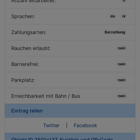
Anzahl Mitarbeiter:
0
Sprachen:
de
nl
Zahlungsarten:
Barzahlung
Rauchen erlaubt:
nein
Barrierefrei:
nein
Parkplatz:
nein
Erreichbarkeit mit Bahn / Bus
nein
Eintrag teilen
Twitter
|
Facebook
Objekt ID 2501c137, Kurzlink und QR-Code