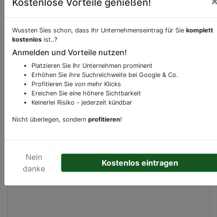
Kostenlose Vorteile genießen!
Beschreibung & Services von
Frisör
Wussten Sies schon, dass Ihr Unternehmenseintrag für Sie
komplett
kostenlos
ist..?
Sie möchten eine Beschreibung, Dienstleistung
Anmelden und Vorteile nutzen!
oder andere relevante Informationen hinzufügen?
Klicken Sie bitte
hier
um uns zu kontaktieren.
Platzieren Sie Ihr Unternehmen prominent
Erhöhen Sie ihre Suchreichweite bei Google & Co.
Gerne erweitern wir Ihren Firmeneintrag um
Profitieren Sie von mehr Klicks
Sonderangebote odere besondere Services, die
Ereichen Sie eine höhere Sichtbarkeit
Ihr Unternehmen anbietet und womit Sie sich von
Keinerlei Risiko - jederzeit kündbar
Ihren Wettbewerbern abheben.
Nicht überlegen, sondern
profitieren
!
Nein
Kartenansicht
Ferdinand Bolstraat 131
in
Kostenlos eintragen
Amsterdam
danke