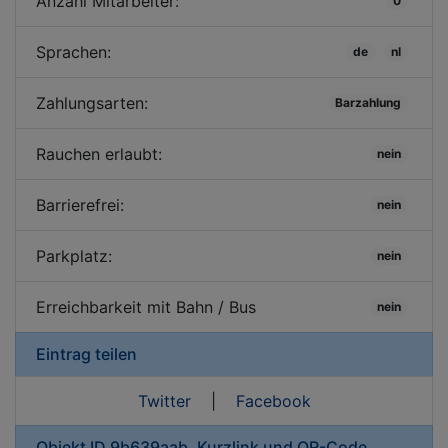
Anzahl Mitarbeiter:
0
Sprachen:
de
nl
Zahlungsarten:
Barzahlung
Rauchen erlaubt:
nein
Barrierefrei:
nein
Parkplatz:
nein
Erreichbarkeit mit Bahn / Bus
nein
Eintrag teilen
Twitter
|
Facebook
Objekt ID 9b639aab, Kurzlink und QR-Code