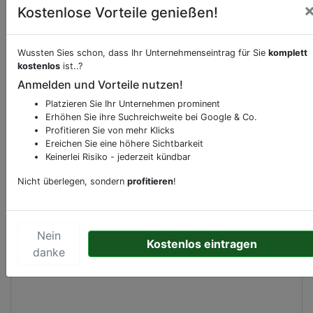
Kostenlose Vorteile genießen!
Wussten Sies schon, dass Ihr Unternehmenseintrag für Sie
komplett
Beschreibung & Services von
Bank-Geldinstitut
kostenlos
ist..?
Anmelden und Vorteile nutzen!
Sie möchten eine Beschreibung, Dienstleistung
Platzieren Sie Ihr Unternehmen prominent
oder andere relevante Informationen hinzufügen?
Erhöhen Sie ihre Suchreichweite bei Google & Co.
Klicken Sie bitte
hier
um uns zu kontaktieren.
Profitieren Sie von mehr Klicks
Gerne erweitern wir Ihren Firmeneintrag um
Ereichen Sie eine höhere Sichtbarkeit
Keinerlei Risiko - jederzeit kündbar
Sonderangebote odere besondere Services, die
Ihr Unternehmen anbietet und womit Sie sich von
Nicht überlegen, sondern
profitieren
!
Ihren Wettbewerbern abheben.
Nein
Kostenlos eintragen
danke
Kartenansicht
Dam 2
in
Amsterdam