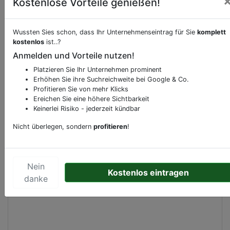
Kostenlose Vorteile genießen!
Beschreibung & Services von
amenity.atm
Wussten Sies schon, dass Ihr Unternehmenseintrag für Sie
komplett
kostenlos
ist..?
Anmelden und Vorteile nutzen!
Sie möchten eine Beschreibung, Dienstleistung
oder andere relevante Informationen hinzufügen?
Platzieren Sie Ihr Unternehmen prominent
Klicken Sie bitte
hier
um uns zu kontaktieren.
Erhöhen Sie ihre Suchreichweite bei Google & Co.
Profitieren Sie von mehr Klicks
Gerne erweitern wir Ihren Firmeneintrag um
Ereichen Sie eine höhere Sichtbarkeit
Sonderangebote odere besondere Services, die
Keinerlei Risiko - jederzeit kündbar
Ihr Unternehmen anbietet und womit Sie sich von
Nicht überlegen, sondern
profitieren
!
Ihren Wettbewerbern abheben.
Nein
Kostenlos eintragen
Kartenansicht
danke
Nieuwmarkt 7
in
Amsterdam