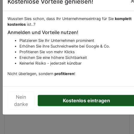
Kostenlose Vorteile genießen!
Beschreibung & Services von
amenity.atm
Wussten Sies schon, dass Ihr Unternehmenseintrag für Sie
komplett
kostenlos
ist..?
Anmelden und Vorteile nutzen!
Sie möchten eine Beschreibung, Dienstleistung
oder andere relevante Informationen hinzufügen?
Platzieren Sie Ihr Unternehmen prominent
Klicken Sie bitte
hier
um uns zu kontaktieren.
Erhöhen Sie ihre Suchreichweite bei Google & Co.
Profitieren Sie von mehr Klicks
Gerne erweitern wir Ihren Firmeneintrag um
Ereichen Sie eine höhere Sichtbarkeit
Sonderangebote odere besondere Services, die
Keinerlei Risiko - jederzeit kündbar
Ihr Unternehmen anbietet und womit Sie sich von
Nicht überlegen, sondern
profitieren
!
Ihren Wettbewerbern abheben.
Nein
Kostenlos eintragen
Kartenansicht
danke
Overtoom 89
in
Amsterdam