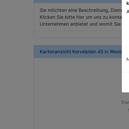
k
Sie möchten eine Beschreibung, Dienstle
A
Klicken Sie bitte
hier
um uns zu kontaktie
Unternehmen anbietet und womit Sie sic
Kartenansicht
Kervelplein 45
in
Westerh
N
Dur