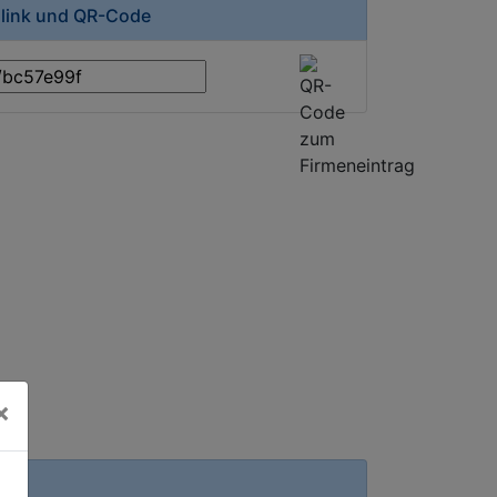
zlink und QR-Code
×