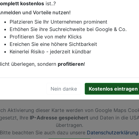
omplett kostenlos
ist..?
istung oder andere relevante Informationen hinzufügen?
nmelden und Vorteile nutzen!
ren. Gerne erweitern wir Ihren Firmeneintrag um Sonderang
Platzieren Sie Ihr Unternehmen prominent
h von Ihren Wettbewerbern abheben.
Erhöhen Sie ihre Suchreichweite bei Google & Co.
Profitieren Sie von mehr Klicks
Ereichen Sie eine höhere Sichtbarkeit
Keinerlei Risiko - jederzeit kündbar
aar-Vriezenveensewijk
icht überlegen, sondern
profitieren
!
Nein danke
Kostenlos eintragen
ch Aktivierung dieser Karte werden von Google Maps Coo
gesetzt, Ihre
IP-Adresse gespeichert
und Daten in die US
übertragen.
Bitte beachten Sie auch dazu unsere
Datenschutzerklärung