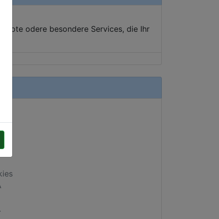
ebote odere besondere Services, die Ihr
kies
A
.