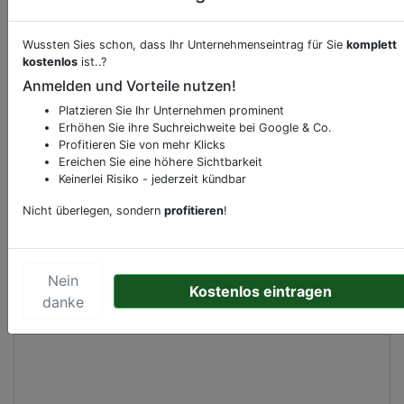
Wussten Sies schon, dass Ihr Unternehmenseintrag für Sie
komplett
Beschreibung & Services von
Supermarkt
kostenlos
ist..?
Anmelden und Vorteile nutzen!
Sie möchten eine Beschreibung, Dienstleistung
Platzieren Sie Ihr Unternehmen prominent
oder andere relevante Informationen hinzufügen?
Erhöhen Sie ihre Suchreichweite bei Google & Co.
Klicken Sie bitte
hier
um uns zu kontaktieren.
Profitieren Sie von mehr Klicks
Gerne erweitern wir Ihren Firmeneintrag um
Ereichen Sie eine höhere Sichtbarkeit
Keinerlei Risiko - jederzeit kündbar
Sonderangebote odere besondere Services, die
Ihr Unternehmen anbietet und womit Sie sich von
Nicht überlegen, sondern
profitieren
!
Ihren Wettbewerbern abheben.
Nein
Kostenlos eintragen
danke
Kartenansicht
Stadhoudersplein 4
in
Wassenaar