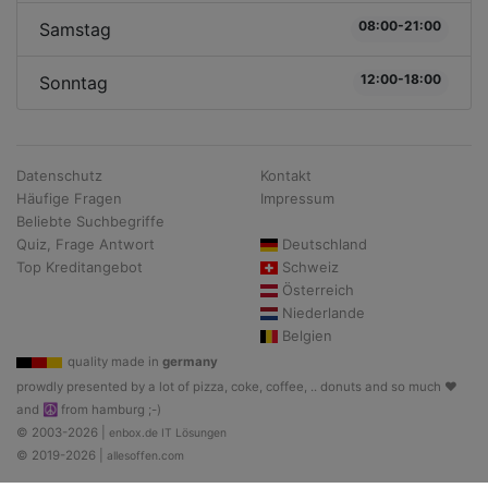
08:00-21:00
Samstag
12:00-18:00
Sonntag
Datenschutz
Kontakt
Häufige Fragen
Impressum
Beliebte Suchbegriffe
Quiz, Frage Antwort
Deutschland
Top Kreditangebot
Schweiz
Österreich
Niederlande
Belgien
quality made in
germany
prowdly presented by a lot of pizza, coke, coffee, .. donuts and so much ♥
and ☮ from hamburg ;-)
© 2003-2026 |
enbox.de IT Lösungen
© 2019-2026 |
allesoffen.com