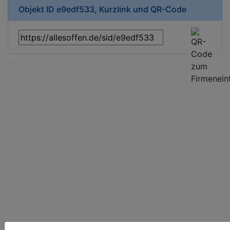
Objekt ID e9edf533, Kurzlink und QR-Code