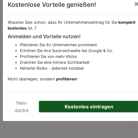
Kostenlose Vorteile genießen!
Beschreibung & Services von
Supermarkt
Wussten Sies schon, dass Ihr Unternehmenseintrag für Sie
komplett
kostenlos
ist..?
Sie möchten eine Beschreibung, Dienstleistung
Anmelden und Vorteile nutzen!
oder andere relevante Informationen hinzufügen?
Platzieren Sie Ihr Unternehmen prominent
Klicken Sie bitte
hier
um uns zu kontaktieren.
Erhöhen Sie ihre Suchreichweite bei Google & Co.
Gerne erweitern wir Ihren Firmeneintrag um
Profitieren Sie von mehr Klicks
Sonderangebote odere besondere Services, die
Ereichen Sie eine höhere Sichtbarkeit
Keinerlei Risiko - jederzeit kündbar
Ihr Unternehmen anbietet und womit Sie sich von
Ihren Wettbewerbern abheben.
Nicht überlegen, sondern
profitieren
!
Nein
Kostenlos eintragen
Kartenansicht
W.H. van de Pollstraat 2
in
danke
Wapenveld