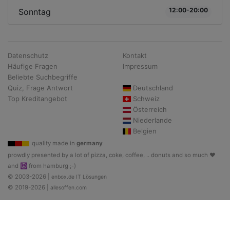
12:00-20:00
Sonntag
Datenschutz
Kontakt
Häufige Fragen
Impressum
Beliebte Suchbegriffe
Quiz, Frage Antwort
Deutschland
Top Kreditangebot
Schweiz
Österreich
Niederlande
Belgien
quality made in
germany
prowdly presented by a lot of pizza, coke, coffee, .. donuts and so much ♥
and ☮ from hamburg ;-)
© 2003-2026 |
enbox.de IT Lösungen
© 2019-2026 |
allesoffen.com