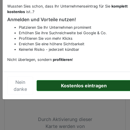
Wussten Sies schon, dass Ihr Unternehmenseintrag für Sie
komplett
kostenlos
ist..?
Anmelden und Vorteile nutzen!
Beschreibung & Services von
Schnell-
Platzieren Sie Ihr Unternehmen prominent
Restaurant-Imbiss
Erhöhen Sie ihre Suchreichweite bei Google & Co.
Profitieren Sie von mehr Klicks
Imbiss un abholen gerechte
Ereichen Sie eine höhere Sichtbarkeit
Keinerlei Risiko - jederzeit kündbar
Sie sind herzlig welkommen in unsere betrieb und
bei schones wetter auf unsere terrase
Nicht überlegen, sondern
profitieren
!
Nein
Kartenansicht
Schoolstraat 19
Kostenlos eintragen
in
Vlagtwedde
danke
Durch Aktivierung dieser
Karte werden von