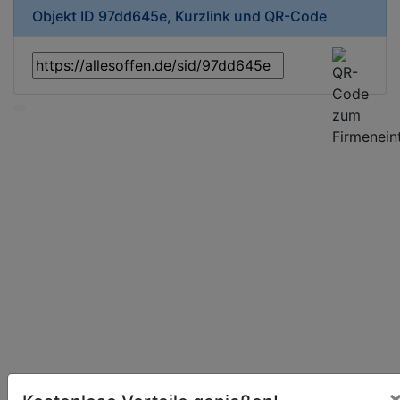
Objekt ID 97dd645e, Kurzlink und QR-Code