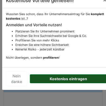
Kostenlose Vorteile genießen!
Beschreibung & Services von
Supermarkt
Wussten Sies schon, dass Ihr Unternehmenseintrag für Sie
komplett
kostenlos
ist..?
Anmelden und Vorteile nutzen!
Sie möchten eine Beschreibung, Dienstleistung
oder andere relevante Informationen hinzufügen?
Platzieren Sie Ihr Unternehmen prominent
Erhöhen Sie ihre Suchreichweite bei Google & Co.
Klicken Sie bitte
hier
um uns zu kontaktieren.
Profitieren Sie von mehr Klicks
Gerne erweitern wir Ihren Firmeneintrag um
Ereichen Sie eine höhere Sichtbarkeit
Sonderangebote odere besondere Services, die
Keinerlei Risiko - jederzeit kündbar
Ihr Unternehmen anbietet und womit Sie sich von
Nicht überlegen, sondern
profitieren
!
Ihren Wettbewerbern abheben.
Nein
Kostenlos eintragen
danke
Kartenansicht
Helftheuvelpassage 346
in
's-
Hertogenbosch