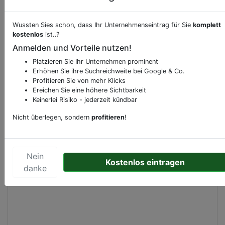
Wussten Sies schon, dass Ihr Unternehmenseintrag für Sie
komplett
Beschreibung & Services von
Supermarkt
kostenlos
ist..?
Anmelden und Vorteile nutzen!
Sie möchten eine Beschreibung, Dienstleistung
Platzieren Sie Ihr Unternehmen prominent
oder andere relevante Informationen hinzufügen?
Erhöhen Sie ihre Suchreichweite bei Google & Co.
Klicken Sie bitte
hier
um uns zu kontaktieren.
Profitieren Sie von mehr Klicks
Gerne erweitern wir Ihren Firmeneintrag um
Ereichen Sie eine höhere Sichtbarkeit
Keinerlei Risiko - jederzeit kündbar
Sonderangebote odere besondere Services, die
Ihr Unternehmen anbietet und womit Sie sich von
Nicht überlegen, sondern
profitieren
!
Ihren Wettbewerbern abheben.
Nein
Kostenlos eintragen
danke
Kartenansicht
Kruisstraat 3
in
Reusel