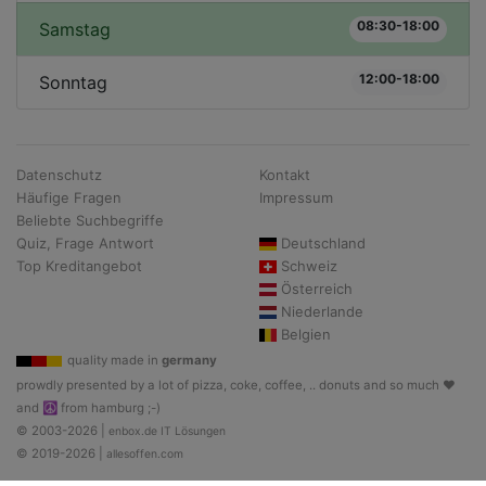
08:30-18:00
Samstag
12:00-18:00
Sonntag
Datenschutz
Kontakt
Häufige Fragen
Impressum
Beliebte Suchbegriffe
Quiz, Frage Antwort
Deutschland
Top Kreditangebot
Schweiz
Österreich
Niederlande
Belgien
quality made in
germany
prowdly presented by a lot of pizza, coke, coffee, .. donuts and so much ♥
and ☮ from hamburg ;-)
© 2003-2026 |
enbox.de IT Lösungen
© 2019-2026 |
allesoffen.com