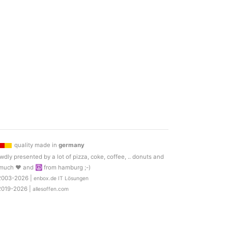
quality made in
germany
wdly presented by a lot of pizza, coke, coffee, .. donuts and
much ♥ and ☮ from hamburg ;-)
2003-2026 |
enbox.de IT Lösungen
2019-2026 |
allesoffen.com