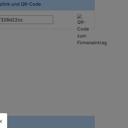
rzlink und QR-Code
×