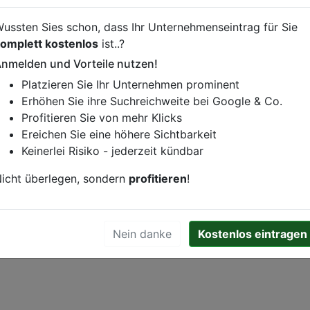
inebestellung vornehmen, klicken Sie den folgenden Link.
ussten Sies schon, dass Ihr Unternehmenseintrag für Sie
omplett kostenlos
ist..?
nmelden und Vorteile nutzen!
Platzieren Sie Ihr Unternehmen prominent
istung oder andere relevante Informationen hinzufügen?
Erhöhen Sie ihre Suchreichweite bei Google & Co.
ren. Gerne erweitern wir Ihren Firmeneintrag um Sonderang
Profitieren Sie von mehr Klicks
h von Ihren Wettbewerbern abheben.
Ereichen Sie eine höhere Sichtbarkeit
Keinerlei Risiko - jederzeit kündbar
icht überlegen, sondern
profitieren
!
Nein danke
Kostenlos eintragen