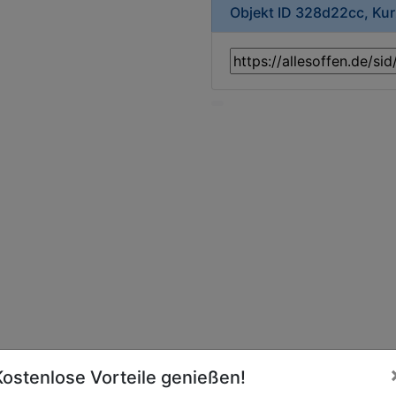
Objekt ID 328d22cc, Ku
Kostenlose Vorteile genießen!
Essen online bei
Norgerhout bestellen