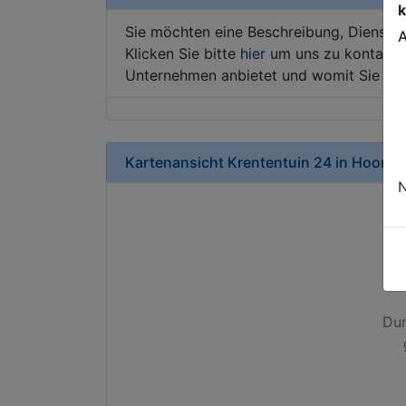
k
Sie möchten eine Beschreibung, Dienstle
A
Klicken Sie bitte
hier
um uns zu kontaktie
Unternehmen anbietet und womit Sie sic
Kartenansicht
Krententuin 24
in
Hoorn
N
Dur