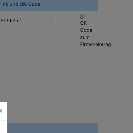
zlink und QR-Code
×