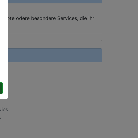
ebote odere besondere Services, die Ihr
kies
A
.