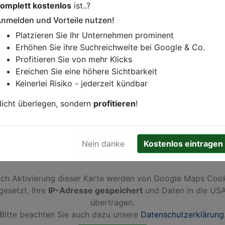
omplett kostenlos
ist..?
istung oder andere relevante Informationen hinzufügen?
nmelden und Vorteile nutzen!
ren. Gerne erweitern wir Ihren Firmeneintrag um Sonderang
Platzieren Sie Ihr Unternehmen prominent
h von Ihren Wettbewerbern abheben.
Erhöhen Sie ihre Suchreichweite bei Google & Co.
Profitieren Sie von mehr Klicks
Ereichen Sie eine höhere Sichtbarkeit
Keinerlei Risiko - jederzeit kündbar
icht überlegen, sondern
profitieren
!
Nein danke
Kostenlos eintragen
ch Aktivierung dieser Karte werden von Google Maps Coo
gesetzt, Ihre
IP-Adresse gespeichert
und Daten in die US
übertragen.
Bitte beachten Sie auch dazu unsere
Datenschutzerklärung