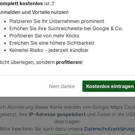
omplett kostenlos
ist..?
istung oder andere relevante Informationen hinzufügen?
nmelden und Vorteile nutzen!
ren. Gerne erweitern wir Ihren Firmeneintrag um Sonderang
Platzieren Sie Ihr Unternehmen prominent
h von Ihren Wettbewerbern abheben.
Erhöhen Sie ihre Suchreichweite bei Google & Co.
Profitieren Sie von mehr Klicks
Ereichen Sie eine höhere Sichtbarkeit
Keinerlei Risiko - jederzeit kündbar
in
Assen
icht überlegen, sondern
profitieren
!
Nein danke
Kostenlos eintragen
ch Aktivierung dieser Karte werden von Google Maps Coo
gesetzt, Ihre
IP-Adresse gespeichert
und Daten in die US
übertragen.
Bitte beachten Sie auch dazu unsere
Datenschutzerklärung