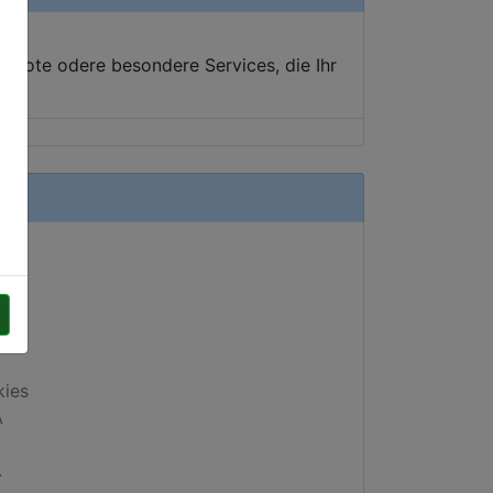
ebote odere besondere Services, die Ihr
kies
A
.