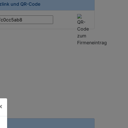
rzlink und QR-Code
×