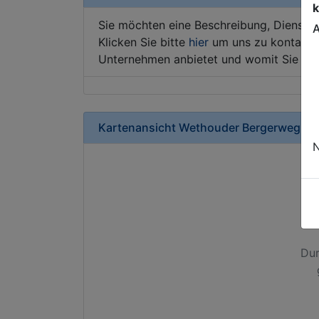
k
Sie möchten eine Beschreibung, Dienstle
A
Klicken Sie bitte
hier
um uns zu kontaktie
Unternehmen anbietet und womit Sie sic
Kartenansicht
Wethouder Bergerweg 24
N
Dur