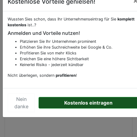
Kostenlose Vorteile genießen!
Beschreibung & Services von
amenity.atm
Wussten Sies schon, dass Ihr Unternehmenseintrag für Sie
komplett
kostenlos
ist..?
Anmelden und Vorteile nutzen!
Sie möchten eine Beschreibung, Dienstleistung
oder andere relevante Informationen hinzufügen?
Platzieren Sie Ihr Unternehmen prominent
Klicken Sie bitte
hier
um uns zu kontaktieren.
Erhöhen Sie ihre Suchreichweite bei Google & Co.
Profitieren Sie von mehr Klicks
Gerne erweitern wir Ihren Firmeneintrag um
Ereichen Sie eine höhere Sichtbarkeit
Sonderangebote odere besondere Services, die
Keinerlei Risiko - jederzeit kündbar
Ihr Unternehmen anbietet und womit Sie sich von
Nicht überlegen, sondern
profitieren
!
Ihren Wettbewerbern abheben.
Nein
Kostenlos eintragen
Kartenansicht
danke
Kleuvenstee 122
in
Assen