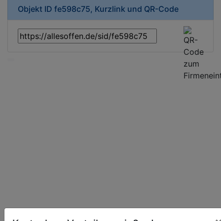
Objekt ID fe598c75, Kurzlink und QR-Code