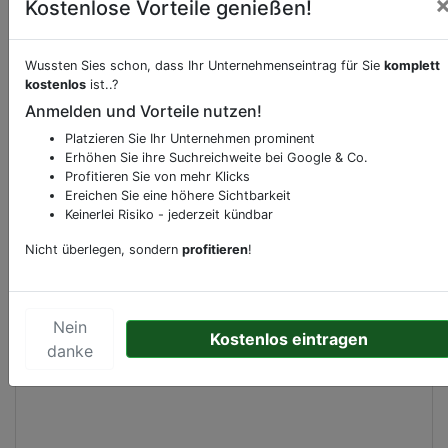
Kostenlose Vorteile genießen!
Beschreibung & Services von
Museum
Wussten Sies schon, dass Ihr Unternehmenseintrag für Sie
komplett
kostenlos
ist..?
Anmelden und Vorteile nutzen!
Sie möchten eine Beschreibung, Dienstleistung
oder andere relevante Informationen hinzufügen?
Platzieren Sie Ihr Unternehmen prominent
Erhöhen Sie ihre Suchreichweite bei Google & Co.
Klicken Sie bitte
hier
um uns zu kontaktieren.
Profitieren Sie von mehr Klicks
Gerne erweitern wir Ihren Firmeneintrag um
Ereichen Sie eine höhere Sichtbarkeit
Sonderangebote odere besondere Services, die
Keinerlei Risiko - jederzeit kündbar
Ihr Unternehmen anbietet und womit Sie sich von
Nicht überlegen, sondern
profitieren
!
Ihren Wettbewerbern abheben.
Nein
Kostenlos eintragen
danke
Kartenansicht
De Boelelaan 1105
in
Amsterdam