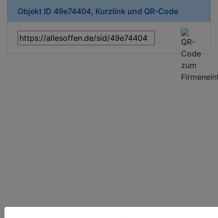
Objekt ID 49e74404, Kurzlink und QR-Code